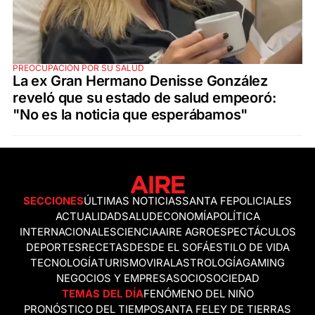
PREOCUPACIÓN POR SU SALUD
La ex Gran Hermano Denisse González
reveló que su estado de salud empeoró:
"No es la noticia que esperábamos"
SECCIONES
ÚLTIMAS NOTICIAS
SANTA FE
POLICIALES
ACTUALIDAD
SALUD
ECONOMÍA
POLÍTICA
INTERNACIONALES
CIENCIA
AIRE AGRO
ESPECTÁCULOS
DEPORTES
RECETAS
DESDE EL SOFÁ
ESTILO DE VIDA
TECNOLOGÍA
TURISMO
VIRAL
ASTROLOGÍA
GAMING
NEGOCIOS Y EMPRESAS
OCIO
SOCIEDAD
TEMAS DEL DÍA
FENÓMENO DEL NIÑO
PRONÓSTICO DEL TIEMPO
SANTA FE
LEY DE TIERRAS