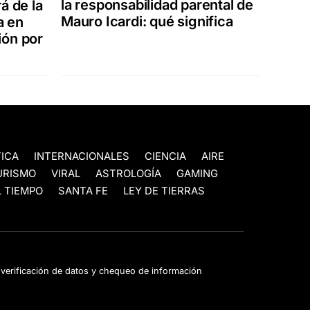
la responsabilidad parental de
á de la
Mauro Icardi: qué significa
a en
ión por
TICA
INTERNACIONALES
CIENCIA
AIRE
URISMO
VIRAL
ASTROLOGÍA
GAMING
 TIEMPO
SANTA FE
LEY DE TIERRAS
e verificación de datos y chequeo de información