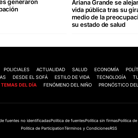
es generaron
Ariana Grande se alejar
pación
vida pública tras su gir
medio de la preocupac
su estado de salud
POLICIALES
ACTUALIDAD
SALUD
ECONOMÍA
POLÍ
AS
DESDE EL SOFÁ
ESTILO DE VIDA
TECNOLOGÍA
T
TEMAS DEL DÍA
FENÓMENO DEL NIÑO
PRONÓSTICO DEL
 de fuentes no identificadas
Política de fuentes
Política sin firmas
Política d
Politica de Participation
Términos y Condiciones
RSS