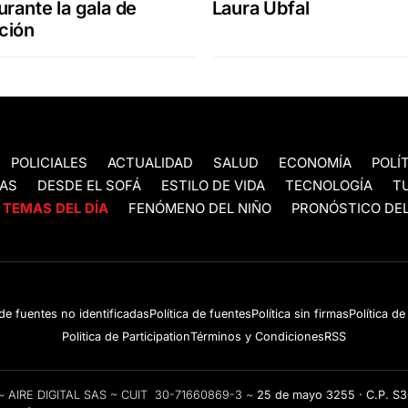
urante la gala de
Laura Ubfal
ción
POLICIALES
ACTUALIDAD
SALUD
ECONOMÍA
POLÍ
AS
DESDE EL SOFÁ
ESTILO DE VIDA
TECNOLOGÍA
T
TEMAS DEL DÍA
FENÓMENO DEL NIÑO
PRONÓSTICO DEL
 de fuentes no identificadas
Política de fuentes
Política sin firmas
Política d
Politica de Participation
Términos y Condiciones
RSS
e ~ AIRE DIGITAL SAS ~ CUIT 30-71660869-3 ~
25 de mayo 3255 · C.P. S