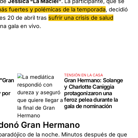
a de
Jessica “La Maciel”
. La participante, que se
más fuertes y polémicas de la temporada
, decidió
s 20 de abril tras
sufrir una crisis de salud
a gala en vivo.
TENSIÓN EN LA CASA
 "Gran
Gran Hermano: Solange
y Charlotte Caniggia
y por
protagonizaron una
feroz pelea durante la
gala de nominación
ndonó Gran Hermano
paradójico de la noche. Minutos después de que