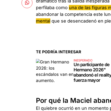
dramático tras la salida inesperad
perfilaba como
una de las figuras 
abandonar la competencia este lune
mental
que se desencadenó en plen
TE PODRÍA INTERESAR
INESPERADO
Un participante de
Hermano 2026"
abandonó el realit
fuerza mayor
Por qué la Maciel aba
El quiebre ocurrió en un momento 