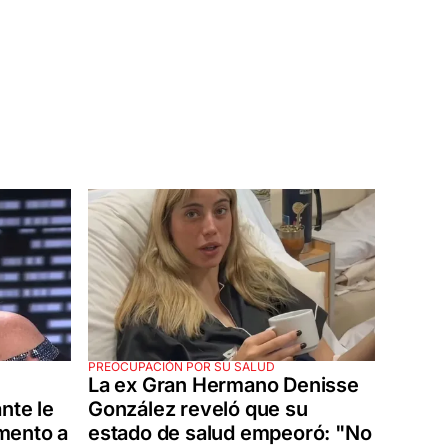
PREOCUPACIÓN POR SU SALUD
La ex Gran Hermano Denisse
nte le
González reveló que su
mento a
estado de salud empeoró: "No