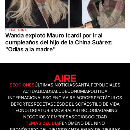
SU PALABRA
Wanda explotó Mauro Icardi por ir al
cumpleaños del hijo de la China Suárez:
"Odiás a la madre"
SECCIONES
ÚLTIMAS NOTICIAS
SANTA FE
POLICIALES
ACTUALIDAD
SALUD
ECONOMÍA
POLÍTICA
INTERNACIONALES
CIENCIA
AIRE AGRO
ESPECTÁCULOS
DEPORTES
RECETAS
DESDE EL SOFÁ
ESTILO DE VIDA
TECNOLOGÍA
TURISMO
VIRAL
ASTROLOGÍA
GAMING
NEGOCIOS Y EMPRESAS
OCIO
SOCIEDAD
TEMAS DEL DÍA
FENÓMENO DEL NIÑO
PRONÓSTICO DEL TIEMPO
SANTA FE
LEY DE TIERRAS