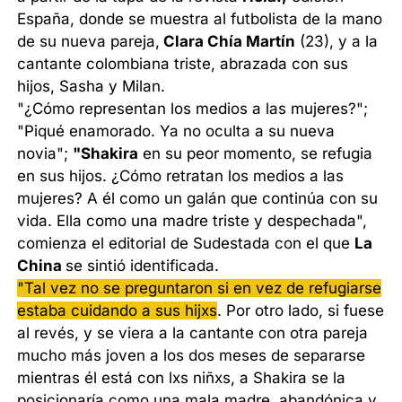
España, donde se muestra al futbolista de la mano
de su nueva pareja,
Clara Chía Martín
(23), y a la
cantante colombiana triste, abrazada con sus
hijos, Sasha y Milan.
"¿Cómo representan los medios a las mujeres?";
"Piqué enamorado. Ya no oculta a su nueva
novia";
"Shakira
en su peor momento, se refugia
en sus hijos. ¿Cómo retratan los medios a las
mujeres? A él como un galán que continúa con su
vida. Ella como una madre triste y despechada",
comienza el editorial de Sudestada con el que
La
China
se sintió identificada.
"Tal vez no se preguntaron si en vez de refugiarse
estaba cuidando a sus hijxs
. Por otro lado, si fuese
al revés, y se viera a la cantante con otra pareja
mucho más joven a los dos meses de separarse
mientras él está con lxs niñxs, a Shakira se la
posicionaría como una mala madre, abandónica y