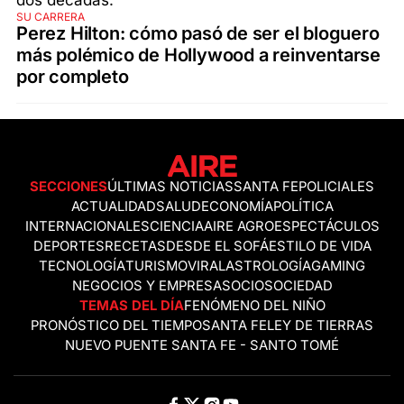
SU CARRERA
Perez Hilton: cómo pasó de ser el bloguero
más polémico de Hollywood a reinventarse
por completo
SECCIONES
ÚLTIMAS NOTICIAS
SANTA FE
POLICIALES
ACTUALIDAD
SALUD
ECONOMÍA
POLÍTICA
INTERNACIONALES
CIENCIA
AIRE AGRO
ESPECTÁCULOS
DEPORTES
RECETAS
DESDE EL SOFÁ
ESTILO DE VIDA
TECNOLOGÍA
TURISMO
VIRAL
ASTROLOGÍA
GAMING
NEGOCIOS Y EMPRESAS
OCIO
SOCIEDAD
TEMAS DEL DÍA
FENÓMENO DEL NIÑO
PRONÓSTICO DEL TIEMPO
SANTA FE
LEY DE TIERRAS
NUEVO PUENTE SANTA FE - SANTO TOMÉ