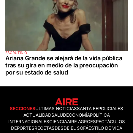
ESCRUTINIO
Ariana Grande se alejará de la vida pública
tras su gira en medio de la preocupación
por su estado de salud
SECCIONES
ÚLTIMAS NOTICIAS
SANTA FE
POLICIALES
ACTUALIDAD
SALUD
ECONOMÍA
POLÍTICA
INTERNACIONALES
CIENCIA
AIRE AGRO
ESPECTÁCULOS
DEPORTES
RECETAS
DESDE EL SOFÁ
ESTILO DE VIDA