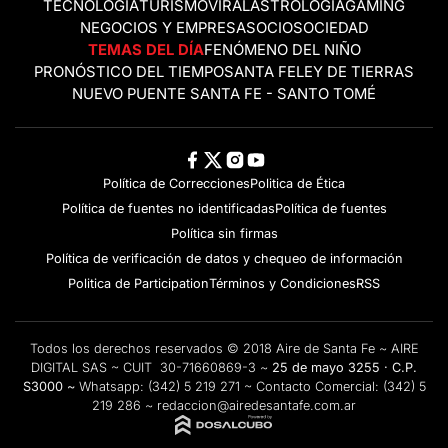
TECNOLOGÍA
TURISMO
VIRAL
ASTROLOGÍA
GAMING
NEGOCIOS Y EMPRESAS
OCIO
SOCIEDAD
TEMAS DEL DÍA
FENÓMENO DEL NIÑO
PRONÓSTICO DEL TIEMPO
SANTA FE
LEY DE TIERRAS
NUEVO PUENTE SANTA FE - SANTO TOMÉ
Política de Correcciones
Politica de Ética
Política de fuentes no identificadas
Política de fuentes
Política sin firmas
Política de verificación de datos y chequeo de información
Politica de Participation
Términos y Condiciones
RSS
Todos los derechos reservados © 2018 Aire de Santa Fe ~ AIRE
DIGITAL SAS ~ CUIT 30-71660869-3 ~
25 de mayo 3255 · C.P.
S3000 ~
Whatsapp:
(342) 5 219 271
~ Contacto Comercial:
(342) 5
219 286
~
redaccion@airedesantafe.com.ar