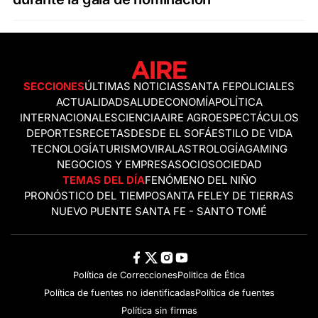
SECCIONES
ÚLTIMAS NOTICIAS
SANTA FE
POLICIALES
ACTUALIDAD
SALUD
ECONOMÍA
POLÍTICA
INTERNACIONALES
CIENCIA
AIRE AGRO
ESPECTÁCULOS
DEPORTES
RECETAS
DESDE EL SOFÁ
ESTILO DE VIDA
TECNOLOGÍA
TURISMO
VIRAL
ASTROLOGÍA
GAMING
NEGOCIOS Y EMPRESAS
OCIO
SOCIEDAD
TEMAS DEL DÍA
FENÓMENO DEL NIÑO
PRONÓSTICO DEL TIEMPO
SANTA FE
LEY DE TIERRAS
NUEVO PUENTE SANTA FE - SANTO TOMÉ
Política de Correcciones
Politica de Ética
Política de fuentes no identificadas
Política de fuentes
Política sin firmas