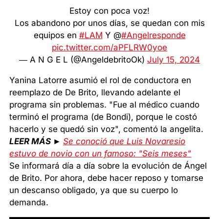
Estoy con poca voz!
Los abandono por unos días, se quedan con mis
equipos en
#LAM
Y @
#Angelresponde
pic.twitter.com/aPFLRW0yoe
— A N G E L (@AngeldebritoOk)
July 15, 2024
Yanina Latorre asumió el rol de conductora en
reemplazo de De Brito, llevando adelante el
programa sin problemas. "Fue al médico cuando
terminó el programa (de Bondi), porque le costó
hacerlo y se quedó sin voz", comentó la angelita.
LEER MÁS ►
Se conoció que Luis Novaresio
estuvo de novio con un famoso: "Seis meses"
Se informará día a día sobre la evolución de Ángel
de Brito. Por ahora, debe hacer reposo y tomarse
un descanso obligado, ya que su cuerpo lo
demanda.