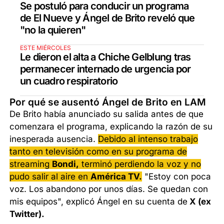
Se postuló para conducir un programa
de El Nueve y Ángel de Brito reveló que
"no la quieren"
ESTE MIÉRCOLES
Le dieron el alta a Chiche Gelblung tras
permanecer internado de urgencia por
un cuadro respiratorio
Por qué se ausentó Ángel de Brito en LAM
De Brito había anunciado su salida antes de que
comenzara el programa, explicando la razón de su
inesperada ausencia.
Debido al intenso trabajo
tanto en televisión como en su programa de
streaming
Bondi,
terminó perdiendo la voz y no
pudo salir al aire en
América TV.
"Estoy con poca
voz. Los abandono por unos días. Se quedan con
mis equipos", explicó Ángel en su cuenta de
X (ex
Twitter).