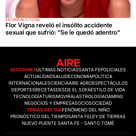
ESCÁNDALO TOTAL
Flor Vigna reveló el insólito accidente
sexual que sufrió: "Se le quedó adentro"
SECCIONES
ÚLTIMAS NOTICIAS
SANTA FE
POLICIALES
ACTUALIDAD
SALUD
ECONOMÍA
POLÍTICA
INTERNACIONALES
CIENCIA
AIRE AGRO
ESPECTÁCULOS
DEPORTES
RECETAS
DESDE EL SOFÁ
ESTILO DE VIDA
TECNOLOGÍA
TURISMO
VIRAL
ASTROLOGÍA
GAMING
NEGOCIOS Y EMPRESAS
OCIO
SOCIEDAD
TEMAS DEL DÍA
FENÓMENO DEL NIÑO
PRONÓSTICO DEL TIEMPO
SANTA FE
LEY DE TIERRAS
NUEVO PUENTE SANTA FE - SANTO TOMÉ