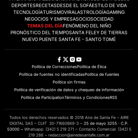
DEPORTES
RECETAS
DESDE EL SOFÁ
ESTILO DE VIDA
TECNOLOGÍA
TURISMO
VIRAL
ASTROLOGÍA
GAMING
NEGOCIOS Y EMPRESAS
OCIO
SOCIEDAD
TEMAS DEL DÍA
FENÓMENO DEL NIÑO
PRONÓSTICO DEL TIEMPO
SANTA FE
LEY DE TIERRAS
NUEVO PUENTE SANTA FE - SANTO TOMÉ
Política de Correcciones
Politica de Ética
Política de fuentes no identificadas
Política de fuentes
Política sin firmas
Política de verificación de datos y chequeo de información
Politica de Participation
Términos y Condiciones
RSS
Todos los derechos reservados © 2018 Aire de Santa Fe ~ AIRE
DIGITAL SAS ~ CUIT 30-71660869-3 ~
25 de mayo 3255 · C.P.
S3000 ~
Whatsapp:
(342) 5 219 271
~ Contacto Comercial:
(342) 5
219 286
~
redaccion@airedesantafe.com.ar