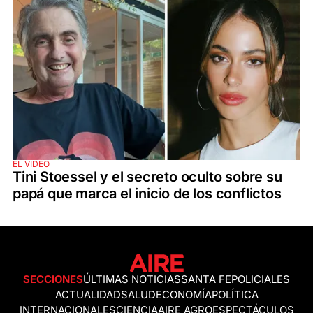
EL VIDEO
Tini Stoessel y el secreto oculto sobre su
papá que marca el inicio de los conflictos
SECCIONES
ÚLTIMAS NOTICIAS
SANTA FE
POLICIALES
ACTUALIDAD
SALUD
ECONOMÍA
POLÍTICA
INTERNACIONALES
CIENCIA
AIRE AGRO
ESPECTÁCULOS