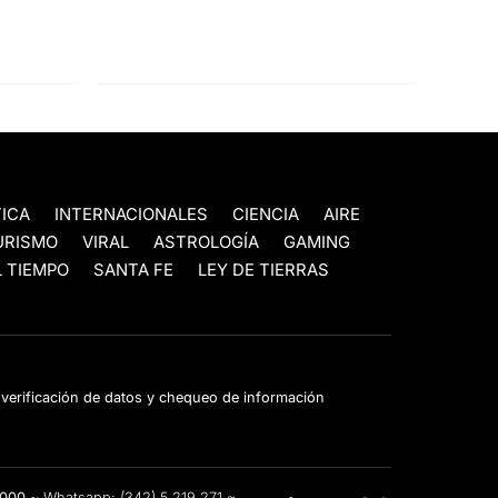
TICA
INTERNACIONALES
CIENCIA
AIRE
URISMO
VIRAL
ASTROLOGÍA
GAMING
 TIEMPO
SANTA FE
LEY DE TIERRAS
e verificación de datos y chequeo de información
3000 ~
Whatsapp:
(342) 5 219 271
~