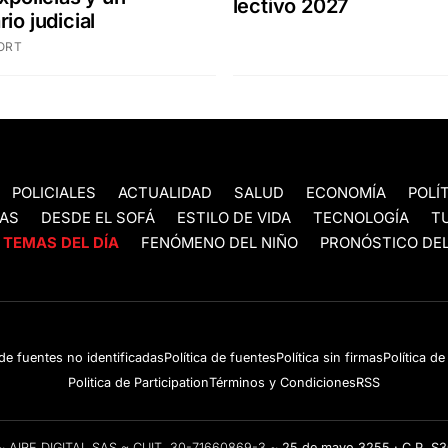
lectivo 2027
io judicial
ORT
POLICIALES
ACTUALIDAD
SALUD
ECONOMÍA
POLÍ
AS
DESDE EL SOFÁ
ESTILO DE VIDA
TECNOLOGÍA
T
TEMAS DEL DÍA
FENÓMENO DEL NIÑO
PRONÓSTICO DEL
 de fuentes no identificadas
Política de fuentes
Política sin firmas
Política d
Politica de Participation
Términos y Condiciones
RSS
e ~ AIRE DIGITAL SAS ~ CUIT 30-71660869-3 ~
25 de mayo 3255 · C.P. S