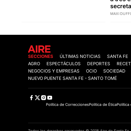
secretar
MAXI DUFF
SECCIONES
ÚLTIMAS NOTICIAS
SANTA FE
AGRO
ESPECTÁCULOS
DEPORTES
RECET
NEGOCIOS Y EMPRESAS
OCIO
SOCIEDAD
NUEVO PUENTE SANTA FE - SANTO TOMÉ
Política de Correcciones
Politica de Ética
Política
Todos los derechos reservados © 2018 Aire de Santa F