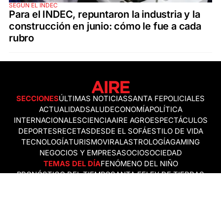
SEGÚN EL INDEC
Para el INDEC, repuntaron la industria y la
construcción en junio: cómo le fue a cada
rubro
SECCIONES
ÚLTIMAS NOTICIAS
SANTA FE
POLICIALES
ACTUALIDAD
SALUD
ECONOMÍA
POLÍTICA
INTERNACIONALES
CIENCIA
AIRE AGRO
ESPECTÁCULOS
DEPORTES
RECETAS
DESDE EL SOFÁ
ESTILO DE VIDA
TECNOLOGÍA
TURISMO
VIRAL
ASTROLOGÍA
GAMING
NEGOCIOS Y EMPRESAS
OCIO
SOCIEDAD
TEMAS DEL DÍA
FENÓMENO DEL NIÑO
PRONÓSTICO DEL TIEMPO
SANTA FE
LEY DE TIERRAS
NUEVO PUENTE SANTA FE - SANTO TOMÉ