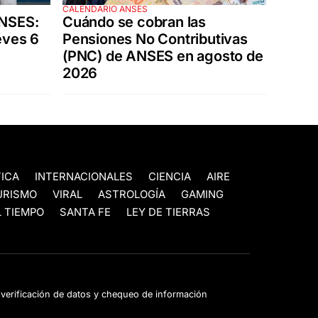
CALENDARIO ANSES
ANSES:
Cuándo se cobran las
eves 6
Pensiones No Contributivas
(PNC) de ANSES en agosto de
2026
TICA
INTERNACIONALES
CIENCIA
AIRE
URISMO
VIRAL
ASTROLOGÍA
GAMING
 TIEMPO
SANTA FE
LEY DE TIERRAS
e verificación de datos y chequeo de información