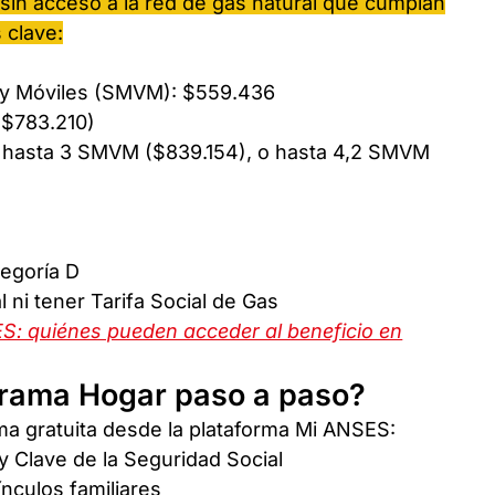
 sin acceso a la red de gas natural que cumplan
 clave:
s y Móviles (SMVM): $559.436
($783.210)
 hasta 3 SMVM ($839.154), o hasta 4,2 SMVM
tegoría D
 ni tener Tarifa Social de Gas
: quiénes pueden acceder al beneficio en
ograma Hogar paso a paso?
orma gratuita desde la plataforma Mi ANSES:
y Clave de la Seguridad Social
ínculos familiares