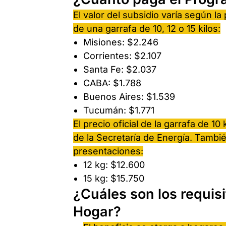
El valor del subsidio varía según la
de una garrafa de 10, 12 o 15 kilos:
Misiones: $2.246
Corrientes: $2.107
Santa Fe: $2.037
CABA: $1.788
Buenos Aires: $1.539
Tucumán: $1.771
El precio oficial de la garrafa de 
de la Secretaría de Energía. Tambié
presentaciones:
12 kg: $12.600
15 kg: $15.750
¿Cuáles son los requis
Hogar?