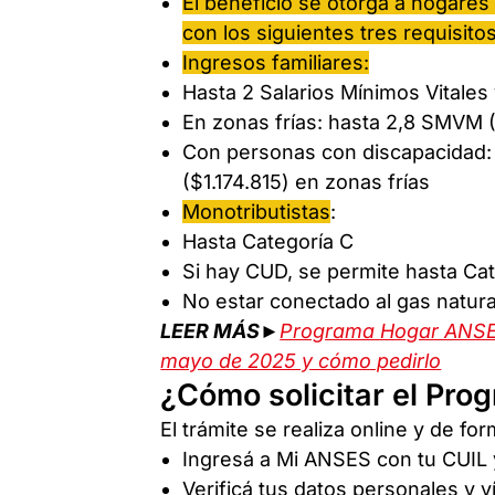
El beneficio se otorga a hogares
con los siguientes tres requisitos
Ingresos familiares:
Hasta 2 Salarios Mínimos Vitale
En zonas frías: hasta 2,8 SMVM 
Con personas con discapacidad:
($1.174.815) en zonas frías
Monotributistas
:
Hasta Categoría C
Si hay CUD, se permite hasta Ca
No estar conectado al gas natural
LEER MÁS►
Programa Hogar ANSES
mayo de 2025 y cómo pedirlo
¿Cómo solicitar el Pr
El trámite se realiza online y de f
Ingresá a Mi ANSES con tu CUIL 
Verificá tus datos personales y v