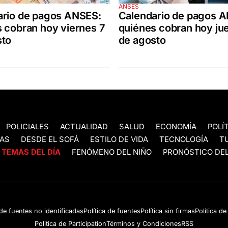
ANSES
ario de pagos ANSES:
Calendario de pagos 
 cobran hoy viernes 7
quiénes cobran hoy ju
sto
de agosto
POLICIALES
ACTUALIDAD
SALUD
ECONOMÍA
POLÍ
AS
DESDE EL SOFÁ
ESTILO DE VIDA
TECNOLOGÍA
T
TEMAS DEL DÍA
FENÓMENO DEL NIÑO
PRONÓSTICO DEL
 de fuentes no identificadas
Política de fuentes
Política sin firmas
Política d
Politica de Participation
Términos y Condiciones
RSS