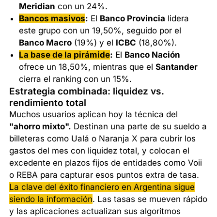
Meridian
con un 24%.
Bancos masivos
:
El
Banco Provincia
lidera
este grupo con un 19,50%, seguido por el
Banco Macro
(19%) y el
ICBC
(18,80%).
La base de la pirámide
:
El
Banco Nación
ofrece un 18,50%, mientras que el
Santander
cierra el ranking con un 15%.
Estrategia combinada: liquidez vs.
rendimiento total
Muchos usuarios aplican hoy la técnica del
"ahorro mixto".
Destinan una parte de su sueldo a
billeteras como Ualá o Naranja X para cubrir los
gastos del mes con liquidez total, y colocan el
excedente en plazos fijos de entidades como Voii
o REBA para capturar esos puntos extra de tasa.
La clave del éxito financiero en Argentina sigue
siendo la información
. Las tasas se mueven rápido
y las aplicaciones actualizan sus algoritmos