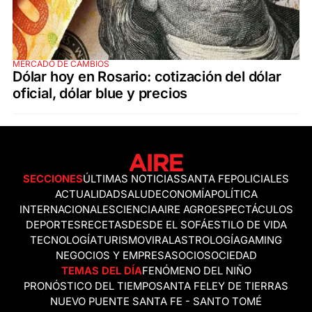
MERCADO DE CAMBIOS
Dólar hoy en Rosario: cotización del dólar
oficial, dólar blue y precios
SECCIONES
ÚLTIMAS NOTICIAS
SANTA FE
POLICIALES
ACTUALIDAD
SALUD
ECONOMÍA
POLÍTICA
INTERNACIONALES
CIENCIA
AIRE AGRO
ESPECTÁCULOS
DEPORTES
RECETAS
DESDE EL SOFÁ
ESTILO DE VIDA
TECNOLOGÍA
TURISMO
VIRAL
ASTROLOGÍA
GAMING
NEGOCIOS Y EMPRESAS
OCIO
SOCIEDAD
TEMAS DEL DÍA
FENÓMENO DEL NIÑO
PRONÓSTICO DEL TIEMPO
SANTA FE
LEY DE TIERRAS
NUEVO PUENTE SANTA FE - SANTO TOMÉ