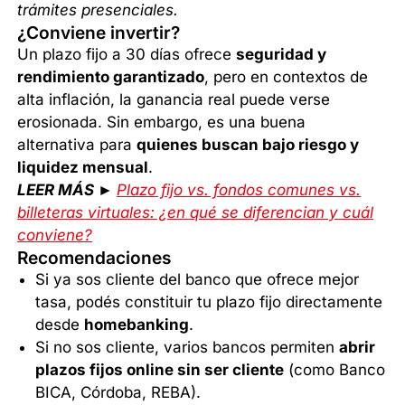
trámites presenciales.
¿Conviene invertir?
Un plazo fijo a 30 días ofrece
seguridad y
rendimiento garantizado
, pero en contextos de
alta inflación, la ganancia real puede verse
erosionada. Sin embargo, es una buena
alternativa para
quienes buscan bajo riesgo y
liquidez mensual
.
LEER MÁS ►
Plazo fijo vs. fondos comunes vs.
billeteras virtuales: ¿en qué se diferencian y cuál
conviene?
Recomendaciones
Si ya sos cliente del banco que ofrece mejor
tasa, podés constituir tu plazo fijo directamente
desde
homebanking
.
Si no sos cliente, varios bancos permiten
abrir
plazos fijos online sin ser cliente
(como Banco
BICA, Córdoba, REBA).