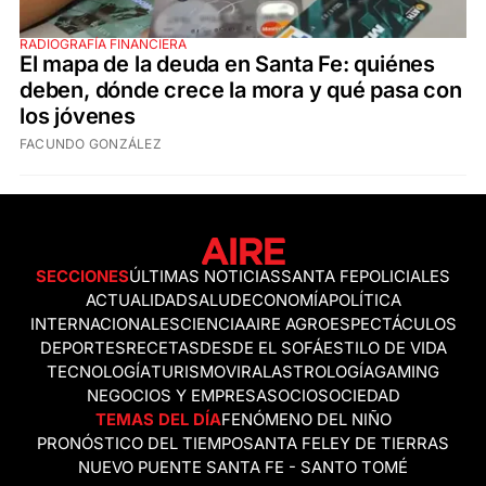
RADIOGRAFÍA FINANCIERA
El mapa de la deuda en Santa Fe: quiénes
deben, dónde crece la mora y qué pasa con
los jóvenes
FACUNDO GONZÁLEZ
SECCIONES
ÚLTIMAS NOTICIAS
SANTA FE
POLICIALES
ACTUALIDAD
SALUD
ECONOMÍA
POLÍTICA
INTERNACIONALES
CIENCIA
AIRE AGRO
ESPECTÁCULOS
DEPORTES
RECETAS
DESDE EL SOFÁ
ESTILO DE VIDA
TECNOLOGÍA
TURISMO
VIRAL
ASTROLOGÍA
GAMING
NEGOCIOS Y EMPRESAS
OCIO
SOCIEDAD
TEMAS DEL DÍA
FENÓMENO DEL NIÑO
PRONÓSTICO DEL TIEMPO
SANTA FE
LEY DE TIERRAS
NUEVO PUENTE SANTA FE - SANTO TOMÉ