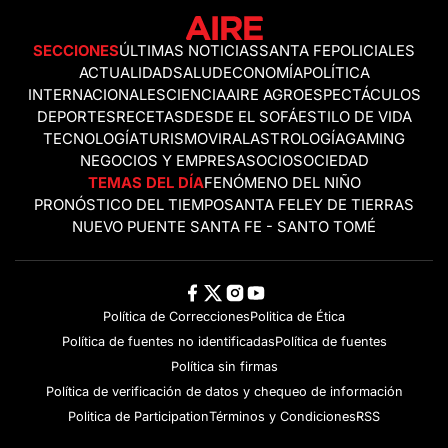
SECCIONES
ÚLTIMAS NOTICIAS
SANTA FE
POLICIALES
ACTUALIDAD
SALUD
ECONOMÍA
POLÍTICA
INTERNACIONALES
CIENCIA
AIRE AGRO
ESPECTÁCULOS
DEPORTES
RECETAS
DESDE EL SOFÁ
ESTILO DE VIDA
TECNOLOGÍA
TURISMO
VIRAL
ASTROLOGÍA
GAMING
NEGOCIOS Y EMPRESAS
OCIO
SOCIEDAD
TEMAS DEL DÍA
FENÓMENO DEL NIÑO
PRONÓSTICO DEL TIEMPO
SANTA FE
LEY DE TIERRAS
NUEVO PUENTE SANTA FE - SANTO TOMÉ
Política de Correcciones
Politica de Ética
Política de fuentes no identificadas
Política de fuentes
Política sin firmas
Política de verificación de datos y chequeo de información
Politica de Participation
Términos y Condiciones
RSS