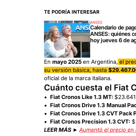
TE PODRÍA INTERESAR
ANSES
Calendario de pag
ANSES: quiénes c
hoy jueves 6 de a
En
mayo 2025
en Argentina,
el pre
su versión básica, hasta
$29.467.
oficial de la marca italiana.
Cuánto cuesta el Fiat 
Fiat Cronos Like 1.3 MT:
$23.641
Fiat Cronos Drive 1.3
Manual Pac
Fiat Cronos Drive 1.3 CVT Pack P
Fiat Cronos Precision 1.3 CVT:
$
LEER MÁS ►
Aumentó el precio en