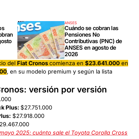
ANSES
os
Cuándo se cobran las
obran
Pensiones No
gosto
Contributivas (PNC) de
ANSES en agosto de
2026
cio del
Fiat Cronos
comienza en
$23.641.000
en
000
, en su modelo premium y según la lista
Cronos: versión por versión
.000
k Plus:
$27.751.000
lus:
$27.918.000
29.467.000
 mayo 2025: cuánto sale el Toyota Corolla Cross