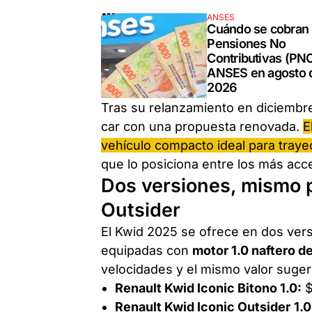
ANSES
Cuándo se cobran 
Pensiones No
Contributivas (PN
ANSES en agosto 
2026
Tras su relanzamiento en diciembr
car con una propuesta renovada.
E
vehículo compacto ideal para tray
que lo posiciona entre los más acce
Dos versiones, mismo p
Outsider
El Kwid 2025 se ofrece en dos ver
equipadas con
motor 1.0 naftero d
velocidades y el mismo valor suger
Renault Kwid Iconic Bitono 1.0:
$
Renault Kwid Iconic Outsider
1.0