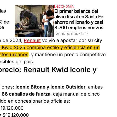
ECONOMÍA
las
El primer balance del
alivio fiscal en Santa Fe:
C) de
ahorro millonario y casi
de
8.700 empleos nuevos
FACUNDO GONZÁLEZ
e de 2024,
Renault
volvió a apostar por su city
l Kwid 2025 combina estilo y eficiencia en un
ectos urbanos
, y mantiene un precio competitivo
sibles del país.
recio: Renault Kwid Iconic y
siones:
Iconic Bitono y Iconic Outsider
, ambas
e 66 caballos de fuerza
, caja manual de cinco
ido en concesionarios oficiales:
19.120.000
:
$19.120.000