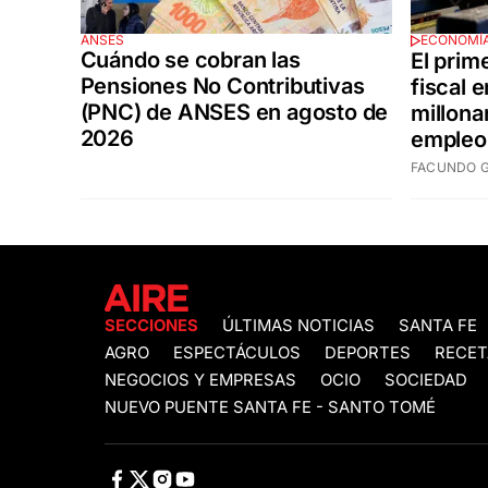
ANSES
ECONOMÍ
Cuándo se cobran las
El prime
Pensiones No Contributivas
fiscal 
(PNC) de ANSES en agosto de
millona
2026
empleo
FACUNDO 
SECCIONES
ÚLTIMAS NOTICIAS
SANTA FE
AGRO
ESPECTÁCULOS
DEPORTES
RECET
NEGOCIOS Y EMPRESAS
OCIO
SOCIEDAD
NUEVO PUENTE SANTA FE - SANTO TOMÉ