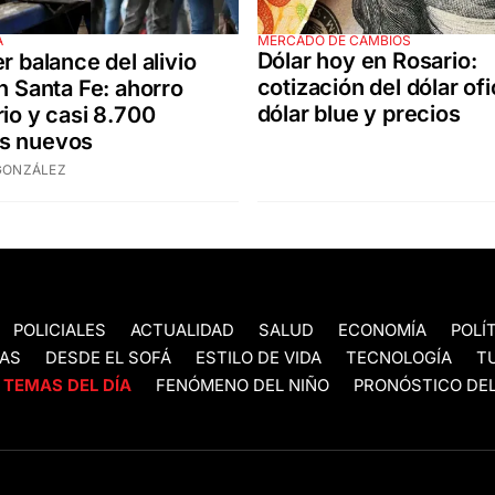
MERCADO DE CAMBIOS
A
Dólar hoy en Rosario:
r balance del alivio
cotización del dólar ofic
en Santa Fe: ahorro
dólar blue y precios
rio y casi 8.700
s nuevos
GONZÁLEZ
POLICIALES
ACTUALIDAD
SALUD
ECONOMÍA
POLÍ
AS
DESDE EL SOFÁ
ESTILO DE VIDA
TECNOLOGÍA
T
TEMAS DEL DÍA
FENÓMENO DEL NIÑO
PRONÓSTICO DEL