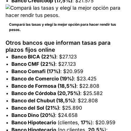
Banco Credicoop (17,5%)
: $21.575
Compará las tasas y elegí la mejor opción para hacer rendir tus
pesos.
Otros bancos que informan tasas para
plazos fijos online
Banco BICA (22%)
: $27.123
Banco CMF (22%)
: $27.123
Banco Comafi (17%)
: $20.959
Banco de Comercio (19%)
: $23.425
Banco de Formosa (18,5%)
: $22.808
Banco de Córdoba (20,75%)
: $25.582
Banco del Chubut (18,5%)
: $22.808
Banco del Sol (21%)
: $25.890
Banco Dino (20%)
: $24.658
Banco Hipotecario
(clientes,
17%
): $20.959
Banco Hipotecario
(no clientes,
20,5%
):