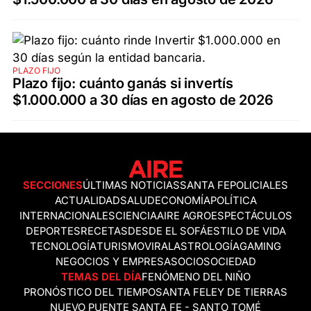
PLAZO FIJO
Plazo fijo: cuánto ganás si invertís
$1.000.000 a 30 días en agosto de 2026
SECCIONES
ÚLTIMAS NOTICIAS
SANTA FE
POLICIALES
ACTUALIDAD
SALUD
ECONOMÍA
POLÍTICA
INTERNACIONALES
CIENCIA
AIRE AGRO
ESPECTÁCULOS
DEPORTES
RECETAS
DESDE EL SOFÁ
ESTILO DE VIDA
TECNOLOGÍA
TURISMO
VIRAL
ASTROLOGÍA
GAMING
NEGOCIOS Y EMPRESAS
OCIO
SOCIEDAD
TEMAS DEL DÍA
FENÓMENO DEL NIÑO
PRONÓSTICO DEL TIEMPO
SANTA FE
LEY DE TIERRAS
NUEVO PUENTE SANTA FE - SANTO TOMÉ