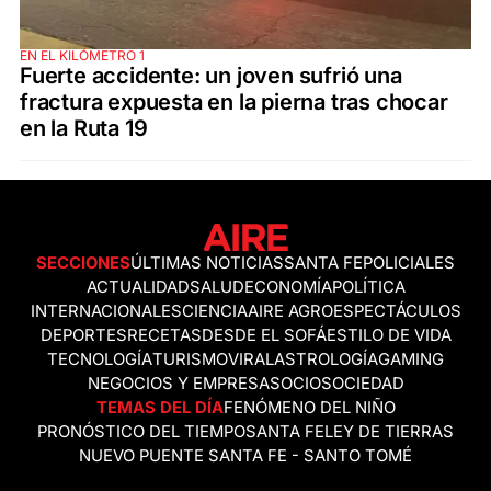
EN EL KILÓMETRO 1
Fuerte accidente: un joven sufrió una
fractura expuesta en la pierna tras chocar
en la Ruta 19
SECCIONES
ÚLTIMAS NOTICIAS
SANTA FE
POLICIALES
ACTUALIDAD
SALUD
ECONOMÍA
POLÍTICA
INTERNACIONALES
CIENCIA
AIRE AGRO
ESPECTÁCULOS
DEPORTES
RECETAS
DESDE EL SOFÁ
ESTILO DE VIDA
TECNOLOGÍA
TURISMO
VIRAL
ASTROLOGÍA
GAMING
NEGOCIOS Y EMPRESAS
OCIO
SOCIEDAD
TEMAS DEL DÍA
FENÓMENO DEL NIÑO
PRONÓSTICO DEL TIEMPO
SANTA FE
LEY DE TIERRAS
NUEVO PUENTE SANTA FE - SANTO TOMÉ