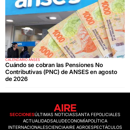
CALENDARIO ANSES
Cuándo se cobran las Pensiones No
Contributivas (PNC) de ANSES en agosto
de 2026
SECCIONES
ÚLTIMAS NOTICIAS
SANTA FE
POLICIALES
ACTUALIDAD
SALUD
ECONOMÍA
POLÍTICA
INTERNACIONALES
CIENCIA
AIRE AGRO
ESPECTÁCULOS