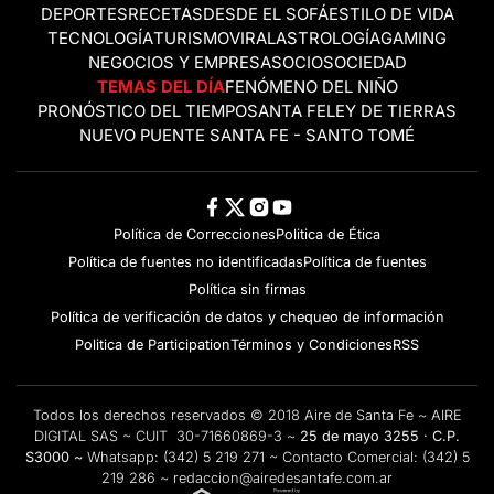
DEPORTES
RECETAS
DESDE EL SOFÁ
ESTILO DE VIDA
TECNOLOGÍA
TURISMO
VIRAL
ASTROLOGÍA
GAMING
NEGOCIOS Y EMPRESAS
OCIO
SOCIEDAD
TEMAS DEL DÍA
FENÓMENO DEL NIÑO
PRONÓSTICO DEL TIEMPO
SANTA FE
LEY DE TIERRAS
NUEVO PUENTE SANTA FE - SANTO TOMÉ
Política de Correcciones
Politica de Ética
Política de fuentes no identificadas
Política de fuentes
Política sin firmas
Política de verificación de datos y chequeo de información
Politica de Participation
Términos y Condiciones
RSS
Todos los derechos reservados © 2018 Aire de Santa Fe ~ AIRE
DIGITAL SAS ~ CUIT 30-71660869-3 ~
25 de mayo 3255 · C.P.
S3000 ~
Whatsapp:
(342) 5 219 271
~ Contacto Comercial:
(342) 5
219 286
~
redaccion@airedesantafe.com.ar