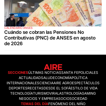
CALENDARIO ANSES
Cuándo se cobran las Pensiones No
Contributivas (PNC) de ANSES en agosto
de 2026
SECCIONES
ÚLTIMAS NOTICIAS
SANTA FE
POLICIALES
ACTUALIDAD
SALUD
ECONOMÍA
POLÍTICA
INTERNACIONALES
CIENCIA
AIRE AGRO
ESPECTÁCULOS
DEPORTES
RECETAS
DESDE EL SOFÁ
ESTILO DE VIDA
TECNOLOGÍA
TURISMO
VIRAL
ASTROLOGÍA
GAMING
NEGOCIOS Y EMPRESAS
OCIO
SOCIEDAD
TEMAS DEL DÍA
FENÓMENO DEL NIÑO