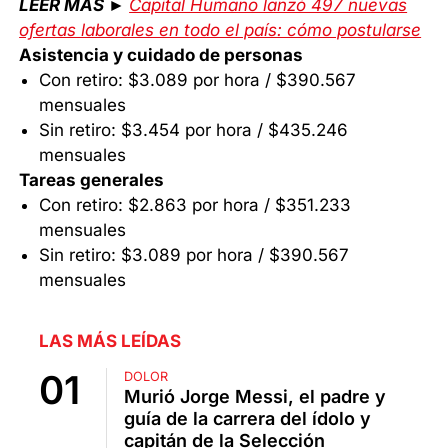
LEER MÁS ►
Capital Humano lanzó 497 nuevas
ofertas laborales en todo el país: cómo postularse
Asistencia y cuidado de personas
Con retiro: $3.089 por hora / $390.567
mensuales
Sin retiro: $3.454 por hora / $435.246
mensuales
Tareas generales
Con retiro: $2.863 por hora / $351.233
mensuales
Sin retiro: $3.089 por hora / $390.567
mensuales
LAS MÁS LEÍDAS
DOLOR
Murió Jorge Messi, el padre y
guía de la carrera del ídolo y
capitán de la Selección