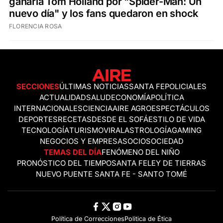
ganaría Tom Holland por "Spider-Man: Un
nuevo día" y los fans quedaron en shock
FLORENCIA ROSA
SECCIONES
ÚLTIMAS NOTICIAS
SANTA FE
POLICIALES
ACTUALIDAD
SALUD
ECONOMÍA
POLÍTICA
INTERNACIONALES
CIENCIA
AIRE AGRO
ESPECTÁCULOS
DEPORTES
RECETAS
DESDE EL SOFÁ
ESTILO DE VIDA
TECNOLOGÍA
TURISMO
VIRAL
ASTROLOGÍA
GAMING
NEGOCIOS Y EMPRESAS
OCIO
SOCIEDAD
TEMAS DEL DÍA
FENÓMENO DEL NIÑO
PRONÓSTICO DEL TIEMPO
SANTA FE
LEY DE TIERRAS
NUEVO PUENTE SANTA FE - SANTO TOMÉ
Política de Correcciones
Politica de Ética