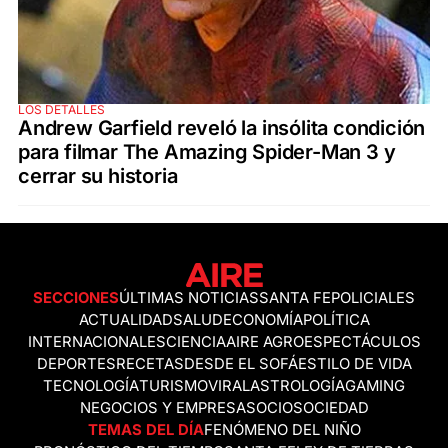
LOS DETALLES
Andrew Garfield reveló la insólita condición
para filmar The Amazing Spider-Man 3 y
cerrar su historia
SECCIONES
ÚLTIMAS NOTICIAS
SANTA FE
POLICIALES
ACTUALIDAD
SALUD
ECONOMÍA
POLÍTICA
INTERNACIONALES
CIENCIA
AIRE AGRO
ESPECTÁCULOS
DEPORTES
RECETAS
DESDE EL SOFÁ
ESTILO DE VIDA
TECNOLOGÍA
TURISMO
VIRAL
ASTROLOGÍA
GAMING
NEGOCIOS Y EMPRESAS
OCIO
SOCIEDAD
TEMAS DEL DÍA
FENÓMENO DEL NIÑO