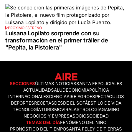
PRÓXIMO ESTRENO
Luisana Lopilato sorprende con su
transformación en el primer tráiler de
"Pepita, la Pistolera"
SECCIONES
ÚLTIMAS NOTICIAS
SANTA FE
POLICIALES
ACTUALIDAD
SALUD
ECONOMÍA
POLÍTICA
INTERNACIONALES
CIENCIA
AIRE AGRO
ESPECTÁCULOS
DEPORTES
RECETAS
DESDE EL SOFÁ
ESTILO DE VIDA
TECNOLOGÍA
TURISMO
VIRAL
ASTROLOGÍA
GAMING
NEGOCIOS Y EMPRESAS
OCIO
SOCIEDAD
TEMAS DEL DÍA
FENÓMENO DEL NIÑO
PRONÓSTICO DEL TIEMPO
SANTA FE
LEY DE TIERRAS