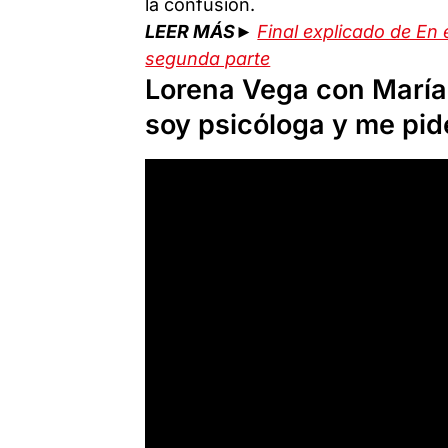
la confusión.
LEER MÁS►
Final explicado de En 
segunda parte
Lorena Vega con María 
soy psicóloga y me pid