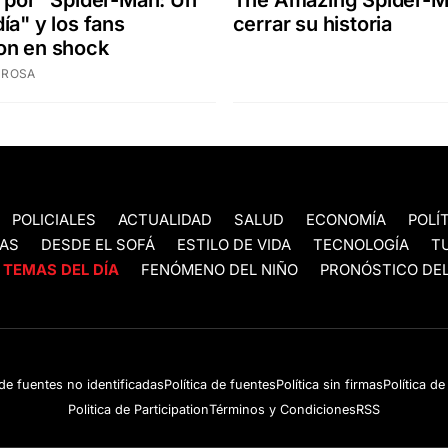
 por "Spider-Man: Un
cerrar su historia
ía" y los fans
on en shock
 ROSA
POLICIALES
ACTUALIDAD
SALUD
ECONOMÍA
POLÍ
AS
DESDE EL SOFÁ
ESTILO DE VIDA
TECNOLOGÍA
T
TEMAS DEL DÍA
FENÓMENO DEL NIÑO
PRONÓSTICO DEL
 de fuentes no identificadas
Política de fuentes
Política sin firmas
Política d
Politica de Participation
Términos y Condiciones
RSS