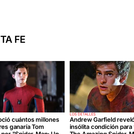
TA FE
LOS DETALLES
Andrew Garfield reveló
ció cuántos millones
insólita condición para 
res ganaría Tom
The Amazing Spider-M