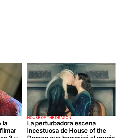
HOUSE OF THE DRAGON
 la
La perturbadora escena
filmar
incestuosa de House of the
an 3 y
Dragon que horrorizó al propio