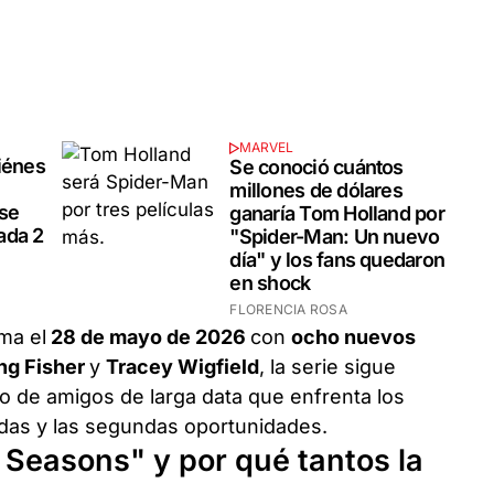
MARVEL
iénes
Se conoció cuántos
millones de dólares
 se
ganaría Tom Holland por
ada 2
"Spider-Man: Un nuevo
día" y los fans quedaron
en shock
FLORENCIA ROSA
ma el
28 de mayo de 2026
con
ocho nuevos
ng Fisher
y
Tracey Wigfield
, la serie sigue
o de amigos de larga data que enfrenta los
didas y las segundas oportunidades.
 Seasons" y por qué tantos la