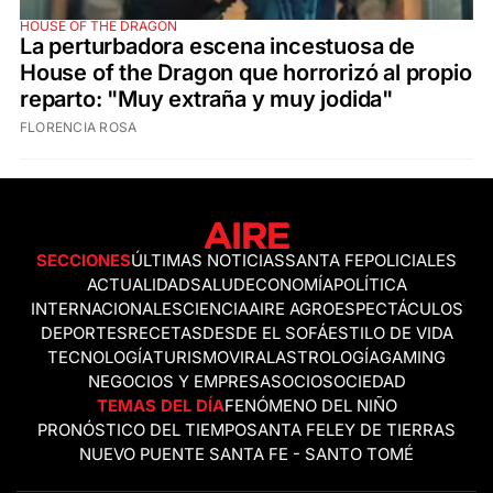
HOUSE OF THE DRAGON
La perturbadora escena incestuosa de
House of the Dragon que horrorizó al propio
reparto: "Muy extraña y muy jodida"
FLORENCIA ROSA
SECCIONES
ÚLTIMAS NOTICIAS
SANTA FE
POLICIALES
ACTUALIDAD
SALUD
ECONOMÍA
POLÍTICA
INTERNACIONALES
CIENCIA
AIRE AGRO
ESPECTÁCULOS
DEPORTES
RECETAS
DESDE EL SOFÁ
ESTILO DE VIDA
TECNOLOGÍA
TURISMO
VIRAL
ASTROLOGÍA
GAMING
NEGOCIOS Y EMPRESAS
OCIO
SOCIEDAD
TEMAS DEL DÍA
FENÓMENO DEL NIÑO
PRONÓSTICO DEL TIEMPO
SANTA FE
LEY DE TIERRAS
NUEVO PUENTE SANTA FE - SANTO TOMÉ