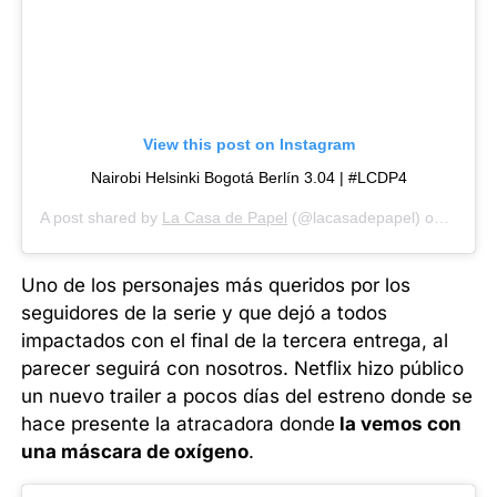
View this post on Instagram
Nairobi Helsinki Bogotá Berlín 3.04 | #LCDP4
A post shared by
La Casa de Papel
(@lacasadepapel) on
Mar 26
Uno de los personajes más queridos por los
seguidores de la serie y que dejó a todos
impactados con el final de la tercera entrega, al
parecer seguirá con nosotros. Netflix hizo público
un nuevo trailer a pocos días del estreno donde se
hace presente la atracadora donde
la vemos con
una máscara de oxígeno
.