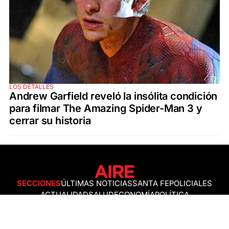
LOS DETALLES
Andrew Garfield reveló la insólita condición
para filmar The Amazing Spider-Man 3 y
cerrar su historia
SECCIONES
ÚLTIMAS NOTICIAS
SANTA FE
POLICIALES
ACTUALIDAD
SALUD
ECONOMÍA
POLÍTICA
INTERNACIONALES
CIENCIA
AIRE AGRO
ESPECTÁCULOS
DEPORTES
RECETAS
DESDE EL SOFÁ
ESTILO DE VIDA
TECNOLOGÍA
TURISMO
VIRAL
ASTROLOGÍA
GAMING