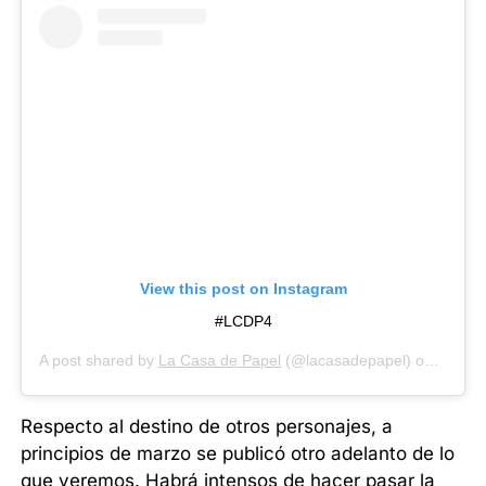
View this post on Instagram
#LCDP4
A post shared by
La Casa de Papel
(@lacasadepapel) on
Mar 12
Respecto al destino de otros personajes, a
principios de marzo se publicó otro adelanto de lo
que veremos. Habrá intensos de hacer pasar la