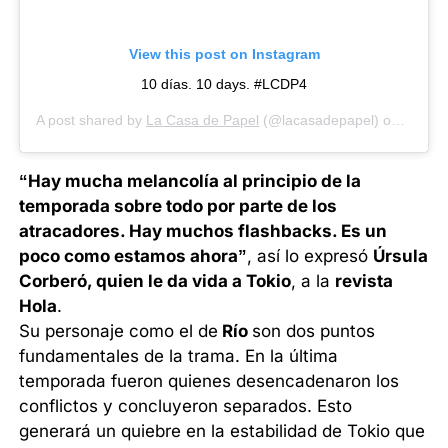
View this post on Instagram
10 días. 10 days. #LCDP4
A post shared by
La Casa de Papel
(@lacasadepapel) on
Mar 24
“Hay mucha melancolía al principio de la
temporada sobre todo por parte de los
atracadores. Hay muchos flashbacks. Es un
poco como estamos ahora”
, así lo expresó
Úrsula
Corberó, quien le da vida a Tokio
, a la
revista
Hola
.
Su personaje como el de
Río
son dos puntos
fundamentales de la trama. En la última
temporada fueron quienes desencadenaron los
conflictos y concluyeron separados. Esto
generará un quiebre en la estabilidad de Tokio que