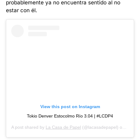
probablemente ya no encuentra sentido al no
estar con él.
View this post on Instagram
Tokio Denver Estocolmo Río 3.04 | #LCDP4
A post shared by
La Casa de Papel
(@lacasadepapel) on
Mar 26