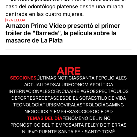
YA LLEGA
Amazon Prime Video presentó el primer
tráiler de "Barreda", la película sobre la
masacre de La Plata
SECCIONES
ÚLTIMAS NOTICIAS
SANTA FE
POLICIALES
ACTUALIDAD
SALUD
ECONOMÍA
POLÍTICA
INTERNACIONALES
CIENCIA
AIRE AGRO
ESPECTÁCULOS
DEPORTES
RECETAS
DESDE EL SOFÁ
ESTILO DE VIDA
TECNOLOGÍA
TURISMO
VIRAL
ASTROLOGÍA
GAMING
NEGOCIOS Y EMPRESAS
OCIO
SOCIEDAD
TEMAS DEL DÍA
FENÓMENO DEL NIÑO
PRONÓSTICO DEL TIEMPO
SANTA FE
LEY DE TIERRAS
NUEVO PUENTE SANTA FE - SANTO TOMÉ