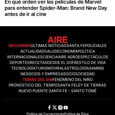
En qué orden ver las películas de Marvel
para entender Spider-Man: Brand New Day
antes de ir al cine
SECCIONES
ÚLTIMAS NOTICIAS
SANTA FE
POLICIALES
ACTUALIDAD
SALUD
ECONOMÍA
POLÍTICA
INTERNACIONALES
CIENCIA
AIRE AGRO
ESPECTÁCULOS
DEPORTES
RECETAS
DESDE EL SOFÁ
ESTILO DE VIDA
TECNOLOGÍA
TURISMO
VIRAL
ASTROLOGÍA
GAMING
NEGOCIOS Y EMPRESAS
OCIO
SOCIEDAD
TEMAS DEL DÍA
FENÓMENO DEL NIÑO
PRONÓSTICO DEL TIEMPO
SANTA FE
LEY DE TIERRAS
NUEVO PUENTE SANTA FE - SANTO TOMÉ
Política de Correcciones
Politica de Ética