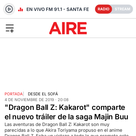
RADIO EN VIVO FM 91.1 - SANTA FE
RADIO
STREAM
PORTADA
|
DESDE EL SOFÁ
4 DE NOVIEMBRE DE 2019 · 20:08
"Dragon Ball Z: Kakarot" comparte
el nuevo tráiler de la saga Majin Buu
Las aventuras de Dragon Ball Z: Kakarot son muy
parecidas a lo que Akira Toriyama propuso en el anime
Dragon Ball Z. Echa un vistazo a todo lo que promete este