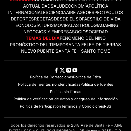
ACTUALIDAD
SALUD
ECONOMÍA
POLÍTICA
INTERNACIONALES
CIENCIA
AIRE AGRO
ESPECTÁCULOS
DEPORTES
RECETAS
DESDE EL SOFÁ
ESTILO DE VIDA
TECNOLOGÍA
TURISMO
VIRAL
ASTROLOGÍA
GAMING
NEGOCIOS Y EMPRESAS
OCIO
SOCIEDAD
TEMAS DEL DÍA
FENÓMENO DEL NIÑO
PRONÓSTICO DEL TIEMPO
SANTA FE
LEY DE TIERRAS
NUEVO PUENTE SANTA FE - SANTO TOMÉ
Política de Correcciones
Politica de Ética
Política de fuentes no identificadas
Política de fuentes
Política sin firmas
Política de verificación de datos y chequeo de información
Politica de Participation
Términos y Condiciones
RSS
Todos los derechos reservados © 2018 Aire de Santa Fe ~ AIRE
DIGITAL SAS ~ CUIT 30-71660869-3 ~
25 de mayo 3255 · C.P.