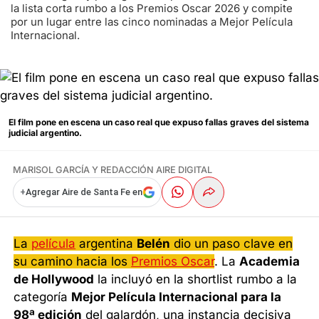
la lista corta rumbo a los Premios Oscar 2026 y compite
por un lugar entre las cinco nominadas a Mejor Película
Internacional.
El film pone en escena un caso real que expuso fallas graves del sistema
judicial argentino.
MARISOL GARCÍA
Y
REDACCIÓN AIRE DIGITAL
+
Agregar Aire de Santa Fe en
La
película
argentina
Belén
dio un paso clave en
su camino hacia los
Premios Oscar
. La
Academia
de Hollywood
la incluyó en la shortlist rumbo a la
categoría
Mejor Película Internacional para la
98ª edición
del galardón, una instancia decisiva