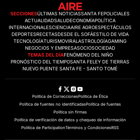
SECCIONES
ÚLTIMAS NOTICIAS
SANTA FE
POLICIALES
ACTUALIDAD
SALUD
ECONOMÍA
POLÍTICA
INTERNACIONALES
CIENCIA
AIRE AGRO
ESPECTÁCULOS
DEPORTES
RECETAS
DESDE EL SOFÁ
ESTILO DE VIDA
TECNOLOGÍA
TURISMO
VIRAL
ASTROLOGÍA
GAMING
NEGOCIOS Y EMPRESAS
OCIO
SOCIEDAD
TEMAS DEL DÍA
FENÓMENO DEL NIÑO
PRONÓSTICO DEL TIEMPO
SANTA FE
LEY DE TIERRAS
NUEVO PUENTE SANTA FE - SANTO TOMÉ
Política de Correcciones
Politica de Ética
Política de fuentes no identificadas
Política de fuentes
Política sin firmas
Política de verificación de datos y chequeo de información
Politica de Participation
Términos y Condiciones
RSS