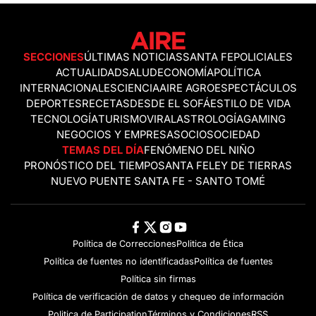
SECCIONES
ÚLTIMAS NOTICIAS
SANTA FE
POLICIALES
ACTUALIDAD
SALUD
ECONOMÍA
POLÍTICA
INTERNACIONALES
CIENCIA
AIRE AGRO
ESPECTÁCULOS
DEPORTES
RECETAS
DESDE EL SOFÁ
ESTILO DE VIDA
TECNOLOGÍA
TURISMO
VIRAL
ASTROLOGÍA
GAMING
NEGOCIOS Y EMPRESAS
OCIO
SOCIEDAD
TEMAS DEL DÍA
FENÓMENO DEL NIÑO
PRONÓSTICO DEL TIEMPO
SANTA FE
LEY DE TIERRAS
NUEVO PUENTE SANTA FE - SANTO TOMÉ
Política de Correcciones
Politica de Ética
Política de fuentes no identificadas
Política de fuentes
Política sin firmas
Política de verificación de datos y chequeo de información
Politica de Participation
Términos y Condiciones
RSS