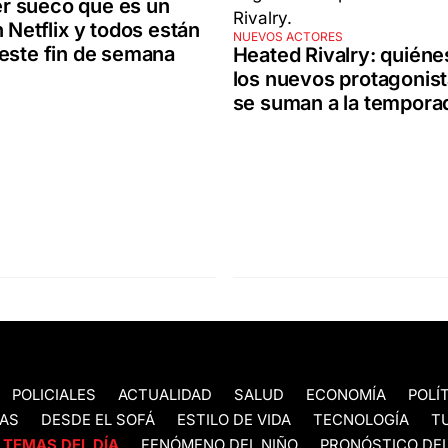
ller sueco que es un
n Netflix y todos están
NUEVOS ACTORES
este fin de semana
Heated Rivalry: quiéne
los nuevos protagonis
se suman a la tempora
POLICIALES
ACTUALIDAD
SALUD
ECONOMÍA
POLÍ
AS
DESDE EL SOFÁ
ESTILO DE VIDA
TECNOLOGÍA
T
TEMAS DEL DÍA
FENÓMENO DEL NIÑO
PRONÓSTICO DEL