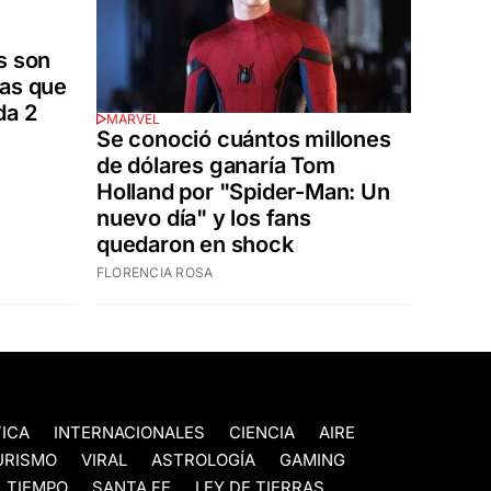
s son
tas que
da 2
MARVEL
Se conoció cuántos millones
de dólares ganaría Tom
Holland por "Spider-Man: Un
nuevo día" y los fans
quedaron en shock
FLORENCIA ROSA
TICA
INTERNACIONALES
CIENCIA
AIRE
URISMO
VIRAL
ASTROLOGÍA
GAMING
 TIEMPO
SANTA FE
LEY DE TIERRAS