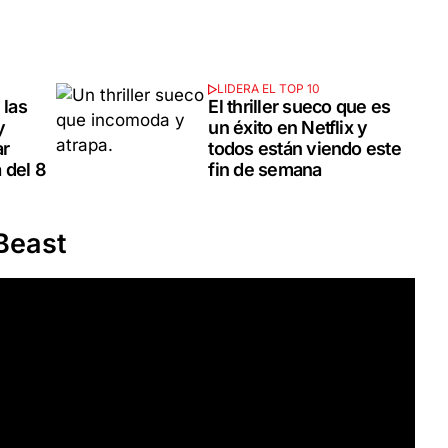
LIDERA EL TOP 10
 las
El thriller sueco que es
y
un éxito en Netflix y
ar
todos están viendo este
 del 8
fin de semana
 Beast