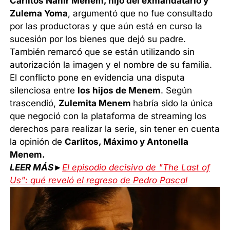
Carlitos Nahir Menem, hijo del exmandatario y
Zulema Yoma
, argumentó que no fue consultado
por las productoras y que aún está en curso la
sucesión por los bienes que dejó su padre.
También remarcó que se están utilizando sin
autorización la imagen y el nombre de su familia.
El conflicto pone en evidencia una disputa
silenciosa entre
los hijos de Menem
. Según
trascendió,
Zulemita Menem
habría sido la única
que negoció con la plataforma de streaming los
derechos para realizar la serie, sin tener en cuenta
la opinión de
Carlitos, Máximo y Antonella
Menem.
LEER MÁS►
El episodio decisivo de "The Last of
Us": qué reveló el regreso de Pedro Pascal