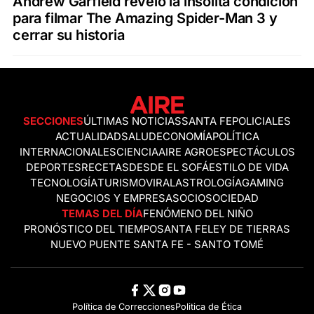
Andrew Garfield reveló la insólita condición
para filmar The Amazing Spider-Man 3 y
cerrar su historia
SECCIONES
ÚLTIMAS NOTICIAS
SANTA FE
POLICIALES
ACTUALIDAD
SALUD
ECONOMÍA
POLÍTICA
INTERNACIONALES
CIENCIA
AIRE AGRO
ESPECTÁCULOS
DEPORTES
RECETAS
DESDE EL SOFÁ
ESTILO DE VIDA
TECNOLOGÍA
TURISMO
VIRAL
ASTROLOGÍA
GAMING
NEGOCIOS Y EMPRESAS
OCIO
SOCIEDAD
TEMAS DEL DÍA
FENÓMENO DEL NIÑO
PRONÓSTICO DEL TIEMPO
SANTA FE
LEY DE TIERRAS
NUEVO PUENTE SANTA FE - SANTO TOMÉ
Política de Correcciones
Politica de Ética