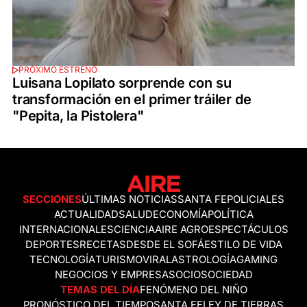
PRÓXIMO ESTRENO
Luisana Lopilato sorprende con su
transformación en el primer tráiler de
"Pepita, la Pistolera"
SECCIONES
ÚLTIMAS NOTICIAS
SANTA FE
POLICIALES
ACTUALIDAD
SALUD
ECONOMÍA
POLÍTICA
INTERNACIONALES
CIENCIA
AIRE AGRO
ESPECTÁCULOS
DEPORTES
RECETAS
DESDE EL SOFÁ
ESTILO DE VIDA
TECNOLOGÍA
TURISMO
VIRAL
ASTROLOGÍA
GAMING
NEGOCIOS Y EMPRESAS
OCIO
SOCIEDAD
TEMAS DEL DÍA
FENÓMENO DEL NIÑO
PRONÓSTICO DEL TIEMPO
SANTA FE
LEY DE TIERRAS