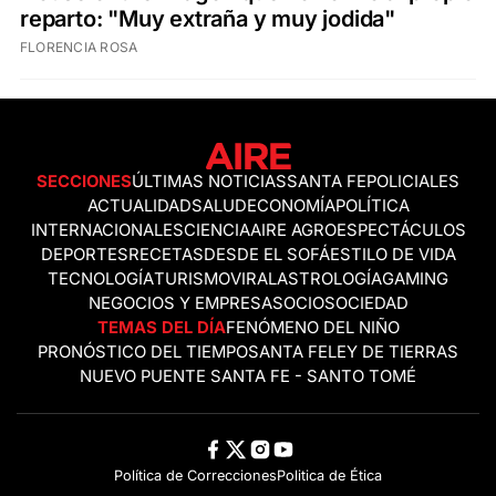
reparto: "Muy extraña y muy jodida"
FLORENCIA ROSA
SECCIONES
ÚLTIMAS NOTICIAS
SANTA FE
POLICIALES
ACTUALIDAD
SALUD
ECONOMÍA
POLÍTICA
INTERNACIONALES
CIENCIA
AIRE AGRO
ESPECTÁCULOS
DEPORTES
RECETAS
DESDE EL SOFÁ
ESTILO DE VIDA
TECNOLOGÍA
TURISMO
VIRAL
ASTROLOGÍA
GAMING
NEGOCIOS Y EMPRESAS
OCIO
SOCIEDAD
TEMAS DEL DÍA
FENÓMENO DEL NIÑO
PRONÓSTICO DEL TIEMPO
SANTA FE
LEY DE TIERRAS
NUEVO PUENTE SANTA FE - SANTO TOMÉ
Política de Correcciones
Politica de Ética