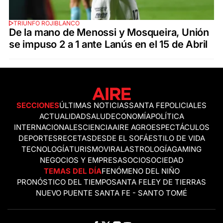
TRIUNFO ROJIBLANCO
De la mano de Menossi y Mosqueira, Unión
se impuso 2 a 1 ante Lanús en el 15 de Abril
SECCIONES
ÚLTIMAS NOTICIAS
SANTA FE
POLICIALES
ACTUALIDAD
SALUD
ECONOMÍA
POLÍTICA
INTERNACIONALES
CIENCIA
AIRE AGRO
ESPECTÁCULOS
DEPORTES
RECETAS
DESDE EL SOFÁ
ESTILO DE VIDA
TECNOLOGÍA
TURISMO
VIRAL
ASTROLOGÍA
GAMING
NEGOCIOS Y EMPRESAS
OCIO
SOCIEDAD
TEMAS DEL DÍA
FENÓMENO DEL NIÑO
PRONÓSTICO DEL TIEMPO
SANTA FE
LEY DE TIERRAS
NUEVO PUENTE SANTA FE - SANTO TOMÉ