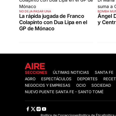
NO DEJA PASAR UNA
BOMBA MU
La rápida jugada de Franco
Ángel D
Colapinto con Dua Lipa en el
y Centra
GP de Mónaco
SECCIONES
ÚLTIMAS NOTICIAS
SANTA FE
AGRO
ESPECTÁCULOS
DEPORTES
RECET
NEGOCIOS Y EMPRESAS
OCIO
SOCIEDAD
NUEVO PUENTE SANTA FE - SANTO TOMÉ
Política de Correcciones
Politica de Ética
Política