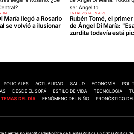
NDIAL
ENTREVISTA EN AIRE
i María llegó a Rosario
Rubén Tomé, el primer
l se volvió a ilusionar
de Ángel Di María: "Es
zurdita todavía está pi
POLICIALES
ACTUALIDAD
SALUD
ECONOMÍA
POLÍ
AS
DESDE EL SOFÁ
ESTILO DE VIDA
TECNOLOGÍA
T
TEMAS DEL DÍA
FENÓMENO DEL NIÑO
PRONÓSTICO DEL
 de fuentes no identificadas
Política de fuentes
Política sin firmas
Política d