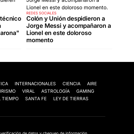
REDES SOCIALES
 técnico
Colón y Unión despidieron a
a
Jorge Messi y acompañaron a
carona"
Lionel en este doloroso
momento
TICA
INTERNACIONALES
CIENCIA
AIRE
URISMO
VIRAL
ASTROLOGÍA
GAMING
 TIEMPO
SANTA FE
LEY DE TIERRAS
e verificación de datos y chequeo de información