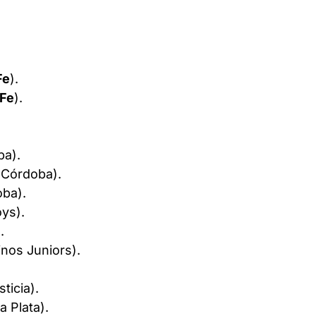
Fe
).
 Fe
).
ba).
 Córdoba).
oba).
ys).
.
nos Juniors).
ticia).
a Plata).