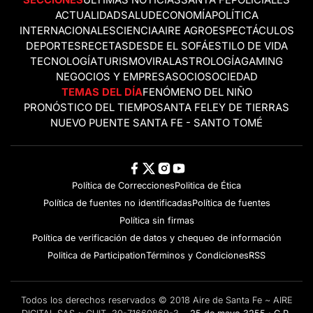
SECCIONES
ÚLTIMAS NOTICIAS
SANTA FE
POLICIALES
ACTUALIDAD
SALUD
ECONOMÍA
POLÍTICA
INTERNACIONALES
CIENCIA
AIRE AGRO
ESPECTÁCULOS
DEPORTES
RECETAS
DESDE EL SOFÁ
ESTILO DE VIDA
TECNOLOGÍA
TURISMO
VIRAL
ASTROLOGÍA
GAMING
NEGOCIOS Y EMPRESAS
OCIO
SOCIEDAD
TEMAS DEL DÍA
FENÓMENO DEL NIÑO
PRONÓSTICO DEL TIEMPO
SANTA FE
LEY DE TIERRAS
NUEVO PUENTE SANTA FE - SANTO TOMÉ
Política de Correcciones
Politica de Ética
Política de fuentes no identificadas
Política de fuentes
Política sin firmas
Política de verificación de datos y chequeo de información
Politica de Participation
Términos y Condiciones
RSS
Todos los derechos reservados © 2018 Aire de Santa Fe ~ AIRE