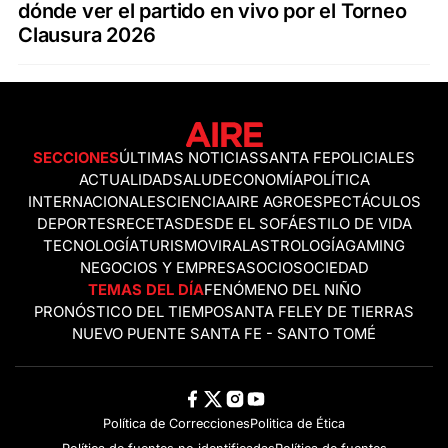
dónde ver el partido en vivo por el Torneo
Clausura 2026
SECCIONES
ÚLTIMAS NOTICIAS
SANTA FE
POLICIALES
ACTUALIDAD
SALUD
ECONOMÍA
POLÍTICA
INTERNACIONALES
CIENCIA
AIRE AGRO
ESPECTÁCULOS
DEPORTES
RECETAS
DESDE EL SOFÁ
ESTILO DE VIDA
TECNOLOGÍA
TURISMO
VIRAL
ASTROLOGÍA
GAMING
NEGOCIOS Y EMPRESAS
OCIO
SOCIEDAD
TEMAS DEL DÍA
FENÓMENO DEL NIÑO
PRONÓSTICO DEL TIEMPO
SANTA FE
LEY DE TIERRAS
NUEVO PUENTE SANTA FE - SANTO TOMÉ
Política de Correcciones
Politica de Ética