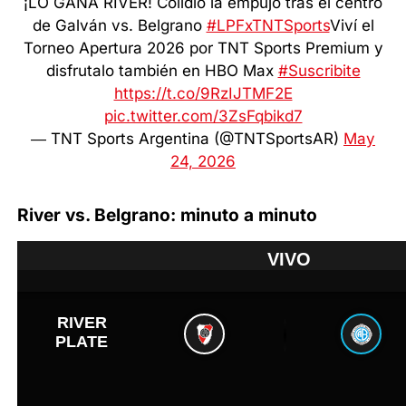
¡LO GANA RIVER! Colidio la empujó tras el centro
de Galván vs. Belgrano
#LPFxTNTSports
Viví el
Torneo Apertura 2026 por TNT Sports Premium y
disfrutalo también en HBO Max
#Suscribite
https://t.co/9RzIJTMF2E
pic.twitter.com/3ZsFqbikd7
— TNT Sports Argentina (@TNTSportsAR)
May
24, 2026
River vs. Belgrano: minuto a minuto