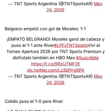
— TNT Sports Argentina (@TNTSportsAR)
May
24, 2026
Belgrano empató con gol de Morales: 1-1
¡EMPATÓ BELGRANO! Morales ganó de cabeza y
puso el 1-1 ante River
#LPFxTNTSports
Viví el
Torneo Apertura 2026 por TNT Sports Premium y
disfrutalo también en HBO Max
#Suscribite
https://t.co/9RzIJTMF2E
pic.twitter.com/Lz2bPHg5PA
— TNT Sports Argentina (@TNTSportsAR)
May
24, 2026
Colidio puso el 1-0 para River