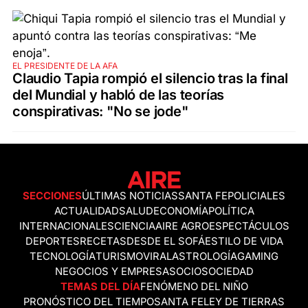
EL PRESIDENTE DE LA AFA
Claudio Tapia rompió el silencio tras la final
del Mundial y habló de las teorías
conspirativas: "No se jode"
SECCIONES
ÚLTIMAS NOTICIAS
SANTA FE
POLICIALES
ACTUALIDAD
SALUD
ECONOMÍA
POLÍTICA
INTERNACIONALES
CIENCIA
AIRE AGRO
ESPECTÁCULOS
DEPORTES
RECETAS
DESDE EL SOFÁ
ESTILO DE VIDA
TECNOLOGÍA
TURISMO
VIRAL
ASTROLOGÍA
GAMING
NEGOCIOS Y EMPRESAS
OCIO
SOCIEDAD
TEMAS DEL DÍA
FENÓMENO DEL NIÑO
PRONÓSTICO DEL TIEMPO
SANTA FE
LEY DE TIERRAS