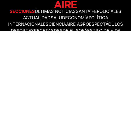
SECCIONES
ÚLTIMAS NOTICIAS
SANTA FE
POLICIALES
ACTUALIDAD
SALUD
ECONOMÍA
POLÍTICA
INTERNACIONALES
CIENCIA
AIRE AGRO
ESPECTÁCULOS
DEPORTES
RECETAS
DESDE EL SOFÁ
ESTILO DE VIDA
TECNOLOGÍA
TURISMO
VIRAL
ASTROLOGÍA
GAMING
NEGOCIOS Y EMPRESAS
OCIO
SOCIEDAD
TEMAS DEL DÍA
FENÓMENO DEL NIÑO
PRONÓSTICO DEL TIEMPO
SANTA FE
LEY DE TIERRAS
NUEVO PUENTE SANTA FE - SANTO TOMÉ
Política de Correcciones
Politica de Ética
Política de fuentes no identificadas
Política de fuentes
Política sin firmas
Política de verificación de datos y chequeo de información
Politica de Participation
Términos y Condiciones
RSS