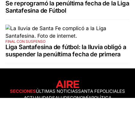
Se reprogramó la penúltima fecha de la Liga
Santafesina de Fútbol
FINAL CON SUSPENSO
Liga Santafesina de fútbol: la lluvia obligó a
suspender la penúltima fecha de primera
SECCIONES
ÚLTIMAS NOTICIAS
SANTA FE
POLICIALES
ACTUALIDAD
SALUD
ECONOMÍA
POLÍTICA
INTERNACIONALES
CIENCIA
AIRE AGRO
ESPECTÁCULOS
DEPORTES
RECETAS
DESDE EL SOFÁ
ESTILO DE VIDA
TECNOLOGÍA
TURISMO
VIRAL
ASTROLOGÍA
GAMING
NEGOCIOS Y EMPRESAS
OCIO
SOCIEDAD
TEMAS DEL DÍA
FENÓMENO DEL NIÑO