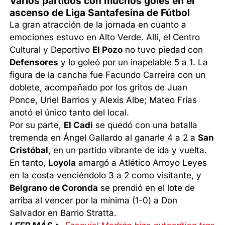
Varios partidos con muchos goles en el
ascenso de Liga Santafesina de Fútbol
La gran atracción de la jornada en cuanto a
emociones estuvo en Alto Verde. Allí, el Centro
Cultural y Deportivo
El Pozo
no tuvo piedad con
Defensores
y lo goleó por un inapelable 5 a 1. La
figura de la cancha fue Facundo Carreira con un
doblete, acompañado por los gritos de Juan
Ponce, Uriel Barrios y Alexis Albe; Mateo Frías
anotó el único tanto del local.
Por su parte,
El Cadi
se quedó con una batalla
tremenda en Ángel Gallardo al ganarle 4 a 2 a
San
Cristóbal
, en un partido vibrante de ida y vuelta.
En tanto,
Loyola
amargó a Atlético Arroyo Leyes
en la costa venciéndolo 3 a 2 como visitante, y
Belgrano de Coronda
se prendió en el lote de
arriba al vencer por la mínima (1-0) a Don
Salvador en Barrio Stratta.