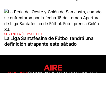
SE VIENE LA ÚLTIMA FECHA
La Liga Santafesina de Fútbol tendrá una
definición atrapante este sábado
SECCIONES
ÚLTIMAS NOTICIAS
SANTA FE
POLICIALES
ACTUALIDAD
SALUD
ECONOMÍA
POLÍTICA
INTERNACIONALES
CIENCIA
AIRE AGRO
ESPECTÁCULOS
DEPORTES
RECETAS
DESDE EL SOFÁ
ESTILO DE VIDA
TECNOLOGÍA
TURISMO
VIRAL
ASTROLOGÍA
GAMING
NEGOCIOS Y EMPRESAS
OCIO
SOCIEDAD
TEMAS DEL DÍA
FENÓMENO DEL NIÑO