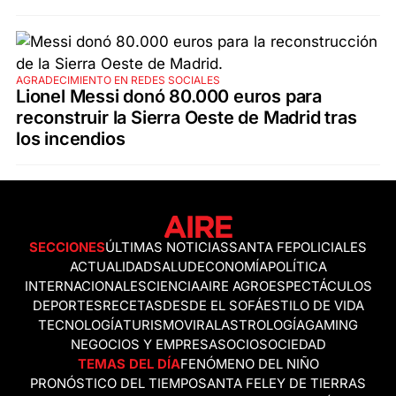
AGRADECIMIENTO EN REDES SOCIALES
Lionel Messi donó 80.000 euros para
reconstruir la Sierra Oeste de Madrid tras
los incendios
SECCIONES
ÚLTIMAS NOTICIAS
SANTA FE
POLICIALES
ACTUALIDAD
SALUD
ECONOMÍA
POLÍTICA
INTERNACIONALES
CIENCIA
AIRE AGRO
ESPECTÁCULOS
DEPORTES
RECETAS
DESDE EL SOFÁ
ESTILO DE VIDA
TECNOLOGÍA
TURISMO
VIRAL
ASTROLOGÍA
GAMING
NEGOCIOS Y EMPRESAS
OCIO
SOCIEDAD
TEMAS DEL DÍA
FENÓMENO DEL NIÑO
PRONÓSTICO DEL TIEMPO
SANTA FE
LEY DE TIERRAS