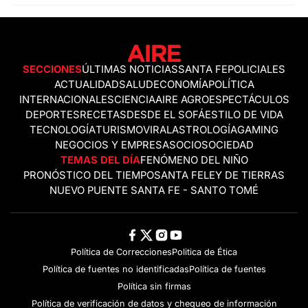
SECCIONES
ÚLTIMAS NOTICIAS
SANTA FE
POLICIALES
ACTUALIDAD
SALUD
ECONOMÍA
POLÍTICA
INTERNACIONALES
CIENCIA
AIRE AGRO
ESPECTÁCULOS
DEPORTES
RECETAS
DESDE EL SOFÁ
ESTILO DE VIDA
TECNOLOGÍA
TURISMO
VIRAL
ASTROLOGÍA
GAMING
NEGOCIOS Y EMPRESAS
OCIO
SOCIEDAD
TEMAS DEL DÍA
FENÓMENO DEL NIÑO
PRONÓSTICO DEL TIEMPO
SANTA FE
LEY DE TIERRAS
NUEVO PUENTE SANTA FE - SANTO TOMÉ
Política de Correcciones
Politica de Ética
Política de fuentes no identificadas
Política de fuentes
Política sin firmas
Política de verificación de datos y chequeo de información