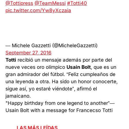
@Tottipress
@TeamMessi
#Totti40
pic.twitter.com/Yw8yXczaia
— Michele Gazzetti (@MicheleGazzetti)
September 27, 2016
Totti
recibió un mensaje además por parte del
nueve veces oro olímpico
Usain Bolt
, que es un
gran admirador del fútbol. “Feliz cumpleaños de
una leyenda a otra. Ha sido un honor conocerte,
sigue así, yo estaré viéndote”, afirmó el
jamaicano.
"Happy birthday from one legend to another”—
Usain Bolt with a message for Francecso Totti
LAS MÁS LEÍDAS