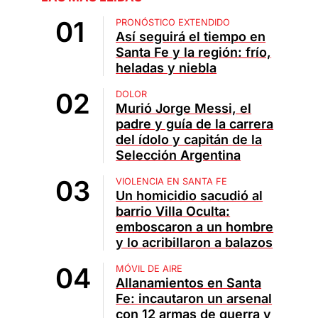
PRONÓSTICO EXTENDIDO
Así seguirá el tiempo en
Santa Fe y la región: frío,
heladas y niebla
DOLOR
Murió Jorge Messi, el
padre y guía de la carrera
del ídolo y capitán de la
Selección Argentina
VIOLENCIA EN SANTA FE
Un homicidio sacudió al
barrio Villa Oculta:
emboscaron a un hombre
y lo acribillaron a balazos
MÓVIL DE AIRE
Allanamientos en Santa
Fe: incautaron un arsenal
con 12 armas de guerra y