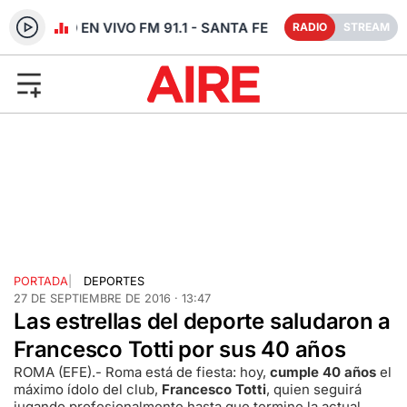
RADIO EN VIVO FM 91.1 - SANTA FE
RADIO
STREAM
PORTADA
|
DEPORTES
27 DE SEPTIEMBRE DE 2016 · 13:47
Las estrellas del deporte saludaron a
Francesco Totti por sus 40 años
ROMA (EFE).- Roma está de fiesta: hoy,
cumple 40 años
el
máximo ídolo del club,
Francesco Totti
, quien seguirá
jugando profesionalmente hasta que termine la actual