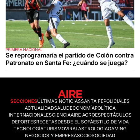
PRIMERA NACIONAL
Se reprogramaría el partido de Colón contra
Patronato en Santa Fe: ¿cuándo se juega?
SECCIONES
ÚLTIMAS NOTICIAS
SANTA FE
POLICIALES
ACTUALIDAD
SALUD
ECONOMÍA
POLÍTICA
INTERNACIONALES
CIENCIA
AIRE AGRO
ESPECTÁCULOS
DEPORTES
RECETAS
DESDE EL SOFÁ
ESTILO DE VIDA
TECNOLOGÍA
TURISMO
VIRAL
ASTROLOGÍA
GAMING
NEGOCIOS Y EMPRESAS
OCIO
SOCIEDAD